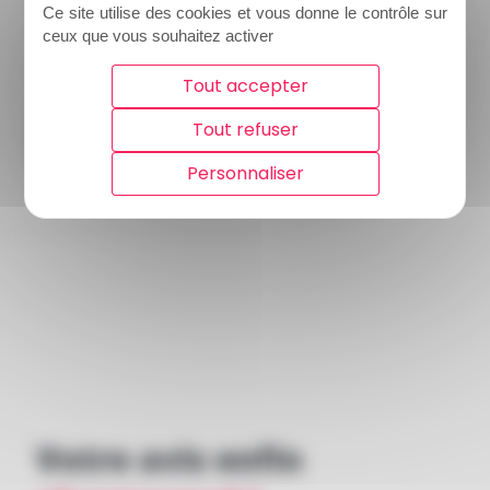
Ce site utilise des cookies et vous donne le contrôle sur
ceux que vous souhaitez activer
C’EST SIMPLE, RAPIDE, ET GAGNANT POUR TOUT LE
MONDE !
Tout accepter
Tout refuser
Voir comment ça marche
Personnaliser
Votre avis enfin